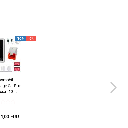
TOP
-0%
nmobil
age CarPro-
sion 4G...
94,00 EUR