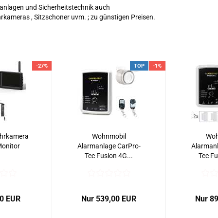
anlagen und Sicherheitstechnik auch
hrkameras , Sitzschoner uvm. ; zu günstigen Preisen.
-27%
TOP
-1%
ahrkamera
Wohnmobil
Woh
Monitor
Alarmanlage CarPro-
Alarmanl
Tec Fusion 4G...
Tec Fu
00 EUR
Nur 539,00 EUR
Nur 8