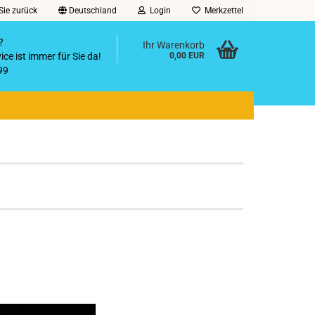
Sie zurück
Deutschland
Login
Merkzettel
?
Ihr Warenkorb
ce ist immer für Sie da!
0,00 EUR
99
@gmx.de