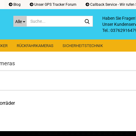
Blog
Unser GPS Tracker Forum
Callback Service - Wir rufen 
Haben Sie Fragen
Suche...
Alle
Unser Kundenservi
Tel.: 0376291647
email: sky-shop
CKER
RÜCKFAHRKAMERAS
SICHERHEITSTECHNIK
ameras
orräder