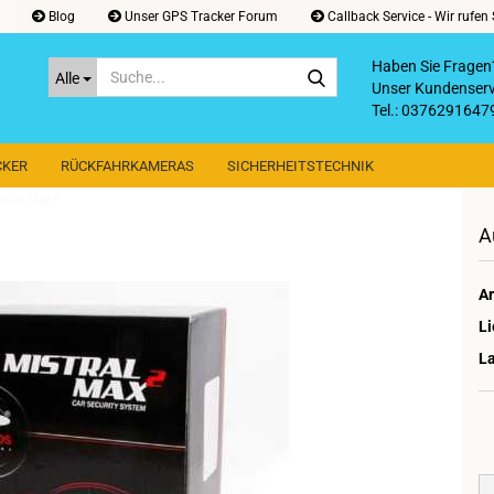
Blog
Unser GPS Tracker Forum
Callback Service - Wir rufen 
Haben Sie Fragen
Suche...
Alle
Unser Kundenservi
Tel.: 0376291647
email: sky-shop
CKER
RÜCKFAHRKAMERAS
SICHERHEITSTECHNIK
stral Max²
A
Ar
Li
L