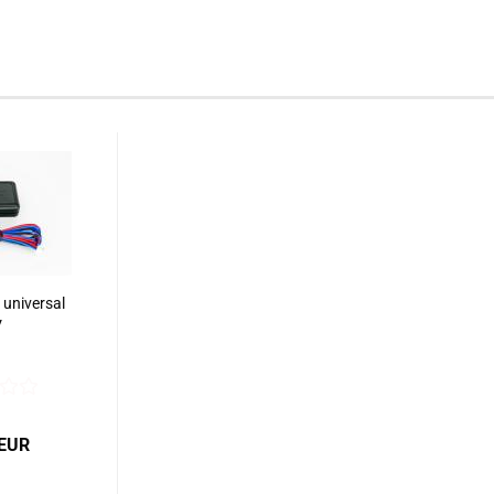
universal
V
 EUR