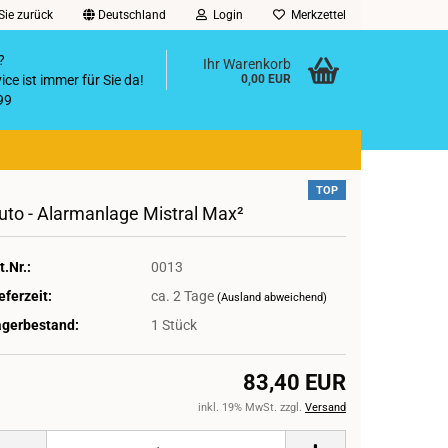
Sie zurück
Deutschland
Login
Merkzettel
?
Ihr Warenkorb
ce ist immer für Sie da!
0,00 EUR
99
@gmx.de
TOP
uto - Alarmanlage Mistral Max²
t.Nr.:
0013
eferzeit:
ca. 2 Tage
(Ausland abweichend)
agerbestand:
1
Stück
83,40 EUR
inkl. 19% MwSt. zzgl.
Versand