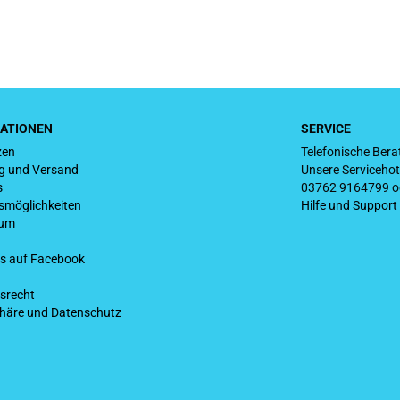
ATIONEN
SERVICE
zen
Telefonische Bera
ng und Versand
Unsere Servicehotl
s
03762 9164799 o
smöglichkeiten
Hilfe und Support
sum
ns auf Facebook
srecht
phäre und Datenschutz