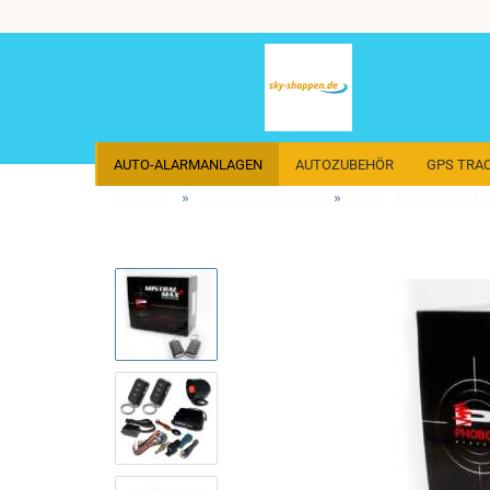
AUTO-ALARMANLAGEN
AUTOZUBEHÖR
GPS TRA
»
»
Startseite
Auto-Alarmanlagen
Auto - Alarmanlage Mi