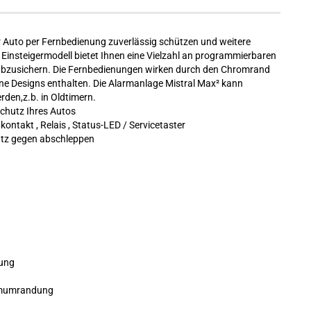
Ihr Auto per Fernbedienung zuverlässig schützen und weitere
Einsteigermodell bietet Ihnen eine Vielzahl an programmierbaren
 abzusichern. Die Fernbedienungen wirken durch den Chromrand
dene Designs enthalten. Die Alarmanlage Mistral Max² kann
den,z.b. in Oldtimern.
Schutz Ihres Autos
ontakt , Relais , Status-LED / Servicetaster
hutz gegen abschleppen
ung
romumrandung