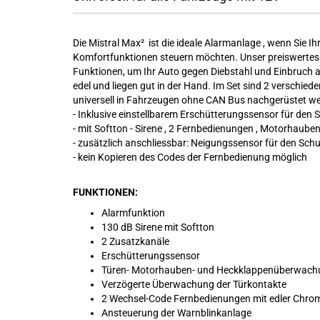
Die Mistral Max² ist die ideale Alarmanlage , wenn Sie 
Komfortfunktionen steuern möchten. Unser preiswertes 
Funktionen, um Ihr Auto gegen Diebstahl und Einbruch
edel und liegen gut in der Hand. Im Set sind 2 verschie
universell in Fahrzeugen ohne CAN Bus nachgerüstet wer
- Inklusive einstellbarem Erschütterungssensor für den 
- mit Softton - Sirene , 2 Fernbedienungen , Motorhaubenk
- zusätzlich anschliessbar: Neigungssensor für den Sc
- kein Kopieren des Codes der Fernbedienung möglich
FUNKTIONEN:
Alarmfunktion
130 dB Sirene mit Softton
2 Zusatzkanäle
Erschütterungssensor
Türen- Motorhauben- und Heckklappenüberwach
Verzögerte Überwachung der Türkontakte
2 Wechsel-Code Fernbedienungen mit edler Ch
Ansteuerung der Warnblinkanlage